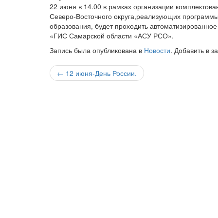
22 июня в 14.00 в рамках организации комплектов
Северо-Восточного округа,реализующих программ
образования, будет проходить автоматизированное
«ГИС Самарской области «АСУ РСО».
Запись была опубликована в
Новости
. Добавить в з
Навигация
←
12 июня-День России.
по
записи