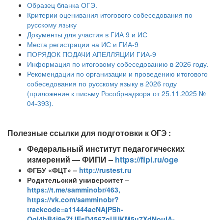
Образец бланка ОГЭ.
Критерии оценивания итогового собеседования по
русскому языку
Документы для участия в ГИА 9 и ИС
Места регистрации на ИС и ГИА-9
ПОРЯДОК ПОДАЧИ АПЕЛЛЯЦИИ ГИА-9
Информация по итоговому собеседованию в 2026 году.
Рекомендации по организации и проведению итогового
собеседования по русскому языку в 2026 году
(приложение к письму Рособрнадзора от 25.11.2025 №
04-393).
Полезные ссылки для подготовки к ОГЭ :
Федеральный институт педагогических
измерений — ФИПИ –
https://fipi.ru/oge
ФГБУ «ФЦТ» –
http://rustest.ru
Родительский университет –
https://t.me/samminobr/463,
https://vk.com/samminobr?
trackcode=a11444acNAjPSh-
OgI4hB4j9eZfJEsD4567gUUKM5u7XdNouIA-