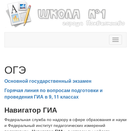
T
o
g
g
l
ОГЭ
e
n
Основной государственный экзамен
a
v
Горячая линия по вопросам подготовки и
i
проведения ГИА в 9, 11 классах
g
a
Навигатор ГИА
t
i
Федеральная служба по надзору в сфере образования и науки
o
и Федеральный институт педагогических измерений
n