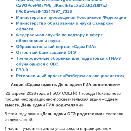
CaW3PovPt9zYPk_JKmcIh8uLXoOJJQZD87sZ-
hVo&w=wall-43217997_7326
Министерство просвещения Российской Федерации
Министерство образования и науки Самаркой
области
Федеральная служба по надзору в сфере
образования и науки
Образовательный портал «Сдам ГИА»
Открытый банк заданий ОГЭ
Тренировочные сборники для подготовки к ГИА-9
обучающихся с ОВЗ
ГВЭ-9
Региональный проект «Разберем со специалистом»
Акция
«Сдаем вместе. День сдачи ГИА родителями»
22 апреля 2026 года в ГБОУ СОШ № 1 города Похвистнево
прошла информационно-просветительская акция
«Сдаем
вместе. День сдачи ГИА родителями»
.
В этом году акция
«День сдачи ОГЭ родителями»
состояла
из двух частей:
1 часть – участники акции участвовали в традиционном