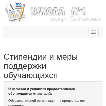
T
o
g
g
l
Стипендии и меры
e
n
поддержки
a
v
обучающихся
i
g
a
О наличии и условиях предоставления
t
обучающимся стипендий;
i
o
Образовательной организация не предоставляет
n
стипендии.