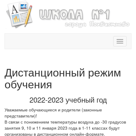
T
o
g
g
l
Дистанционный режим
e
n
обучения
a
v
i
2022-2023 учебный год
g
a
Уважаемые обучающиеся и родители (законные
t
представители)!
i
В связи с понижением температуры воздуха до -30 градусов
o
занятия 9, 10 и 11 января 2023 года в 1-11 классах будут
n
организованы в дистанционном онлайн-формате.