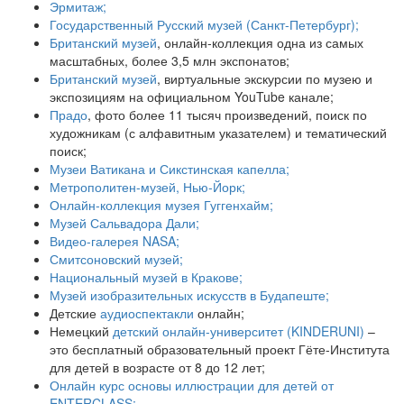
Эрмитаж;
Государственный Русский музей (Санкт-Петербург);
Британский музей
, онлайн-коллекция одна из самых
масштабных, более 3,5 млн экспонатов;
Британский музей
, виртуальные экскурсии по музею и
экспозициям на официальном YouTube канале;
Прадо
, фото более 11 тысяч произведений, поиск по
художникам (с алфавитным указателем) и тематический
поиск;
Музеи Ватикана и Сикстинская капелла;
Метрополитен-музей, Нью-Йорк;
Онлайн-коллекция музея Гуггенхайм;
Музей Сальвадора Дали;
Видео-галерея NASA;
Смитсоновский музей;
Национальный музей в Кракове;
Музей изобразительных искусств в Будапеште;
Детские
аудиоспектакли
онлайн;
Немецкий
детский онлайн-университет (KINDERUNI)
–
это бесплатный образовательный проект Гёте-Института
для детей в возрасте от 8 до 12 лет;
Онлайн курс основы иллюстрации для детей от
ENTERCLASS;