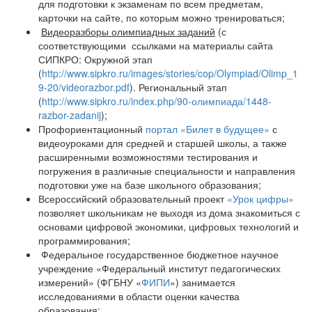
для подготовки к экзаменам по всем предметам,
карточки на сайте, по которым можно тренироваться;
Видеоразборы олимпиадных заданий
(с
соответствующими ссылками на материалы сайта
СИПКРО: Окружной этап
(
http://www.sipkro.ru/images/stories/cop/Olympiad/Olimp_1
9-20/videorazbor.pdf
). Региональный этап
(
http://www.sipkro.ru/index.php/90-олимпиада/1448-
razbor-zadanij
);
Профориентационный
портал «Билет в будущее»
с
видеоуроками для средней и старшей школы, а также
расширенными возможностями тестирования и
погружения в различные специальности и направления
подготовки уже на базе школьного образования;
Всероссийский образовательный проект
«Урок цифры»
позволяет школьникам не выходя из дома знакомиться с
основами цифровой экономики, цифровых технологий и
программирования;
Федеральное государственное бюджетное научное
учреждение «Федеральный институт педагогических
измерений» (ФГБНУ «
ФИПИ
») занимается
исследованиями в области оценки качества
образования;