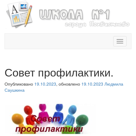
T
o
g
g
l
Совет профилактики.
e
n
Опубликовано
19.10.2023
, обновлено
19.10.2023
Людмила
a
Саушкина
v
i
g
a
t
i
o
n