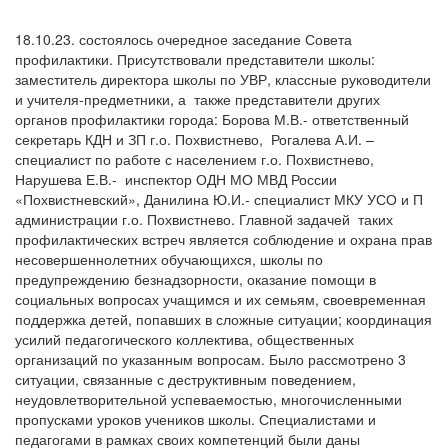
18.10.23. состоялось очередное заседание Совета
профилактики. Присутствовали представители школы:
заместитель директора школы по УВР, классные руководители
и учителя-предметники, а также представители других
органов профилактики города: Борова М.В.- ответственный
секретарь КДН и ЗП г.о. Похвистнево, Рогалева А.И. –
специалист по работе с населением г.о. Похвистнево,
Нарушева Е.В.- инспектор ОДН МО МВД России
«Похвистневский», Данилина Ю.И.- специалист МКУ УСО и П
администрации г.о. Похвистнево. Главной задачей таких
профилактических встреч является соблюдение и охрана прав
несовершеннолетних обучающихся, школы по
предупреждению безнадзорности, оказание помощи в
социальных вопросах учащимся и их семьям, своевременная
поддержка детей, попавших в сложные ситуации; координация
усилий педагогического коллектива, общественных
организаций по указанным вопросам. Было рассмотрено 3
ситуации, связанные с деструктивным поведением,
неудовлетворительной успеваемостью, многочисленными
пропусками уроков учеников школы. Специалистами и
педагогами в рамках своих компетенций были даны