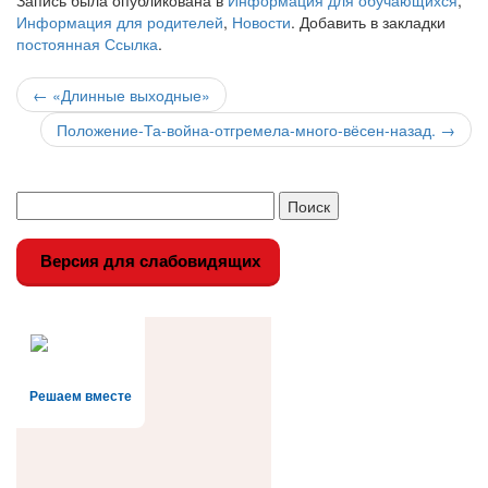
Запись была опубликована в
Информация для обучающихся
,
Информация для родителей
,
Новости
. Добавить в закладки
постоянная Ссылка
.
Навигация
←
«Длинные выходные»
по
Положение-Та-война-отгремела-много-вёсен-назад.
→
записи
Версия для слабовидящих
Решаем вместе