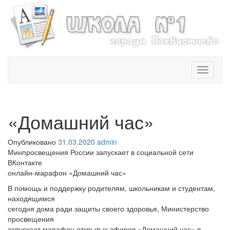
T
o
g
g
l
«Домашний час»
e
n
Опубликовано
31.03.2020
admin
a
Минпросвещения России запускает в социальной сети
v
ВКонтакте
i
онлайн-марафон «Домашний час»
g
a
В помощь и поддержку родителям, школьникам и студентам,
t
находящимся
i
сегодня дома ради защиты своего здоровья, Министерство
o
просвещения
n
запускает марафон открытых эфиров «Домашний час» в