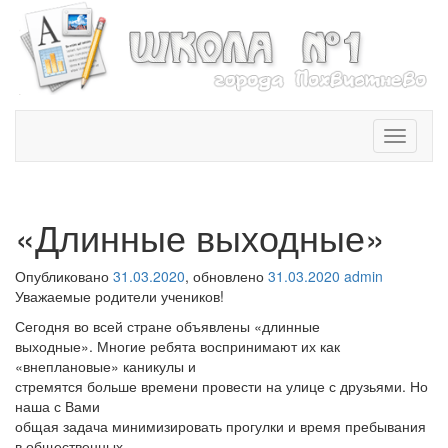
T
o
g
g
l
«Длинные выходные»
e
n
Опубликовано
31.03.2020
, обновлено
31.03.2020
admin
a
Уважаемые родители учеников!
v
i
Сегодня во всей стране объявлены «длинные
g
выходные». Многие ребята воспринимают их как
a
«внеплановые» каникулы и
t
стремятся больше времени провести на улице с друзьями. Но
i
наша с Вами
o
общая задача минимизировать прогулки и время пребывания
n
в общественных