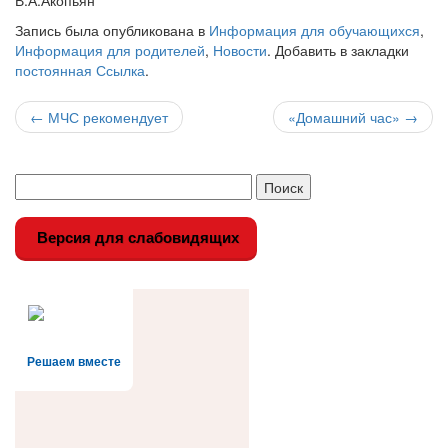
В.А.Акопьян
Запись была опубликована в
Информация для обучающихся
,
Информация для родителей
,
Новости
. Добавить в закладки
постоянная Ссылка
.
Навигация
←
МЧС рекомендует
«Домашний час»
→
по
записи
Версия для слабовидящих
Решаем вместе