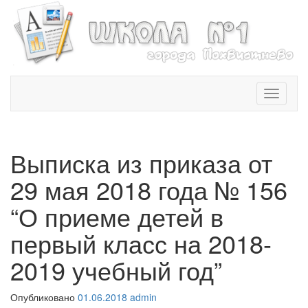
T
o
g
g
l
Выписка из приказа от
e
n
29 мая 2018 года № 156
a
v
“О приеме детей в
i
первый класс на 2018-
g
a
2019 учебный год”
t
i
o
Опубликовано
01.06.2018
admin
n