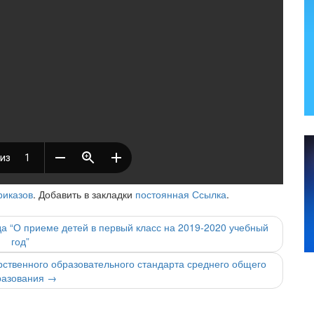
риказов
. Добавить в закладки
постоянная Ссылка
.
а “О приеме детей в первый класс на 2019-2020 учебный
год”
ственного образовательного стандарта среднего общего
разования
→