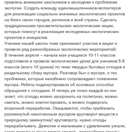
привлечь внимание школьников и молодежи к проблемам
экологии. Создать команду единомышленников-волонтеров
для реализации социально-значимых экологических проектов
на благо своих городов, регионов и всей страны. Сделать
традиционными просветительские экологические акции,
которые помогут в реализации молодежных экологических
проектов и инициатив.
Ученики нашей школы тоже принимают участие в акции и
провели ряд разнообразных экологических мероприятий:
В течение апреля – начала мая учащиеся 10-11 классов
подготовили и провели экологические уроки для учеников 5-8
классов (всего 10 уроков) по теме твердых бытовых отходов и
раздельному сбору мусора. Разговор был о мусоре, о тех
проблемах, которые неизбежно сопровождают появление
мусора. Ребята подискутировали об основных способах
обращения с отходами. И теперь уж точно каждый из них
знает, что отходы можно захоронить на полигонах, можно
сжигать, можно компостировать, а можно подвергать
вторичной переработке. Оказывается, чтобы приблизить
разомкнутый накопленным мусором круговорот веществ к
природному замкнутому! круговороту, нужно отходы
перерабатывать. Девчонки и мальчишки с удивлением узнали,
какие полезные вещи можно сделать, переработав отходы.