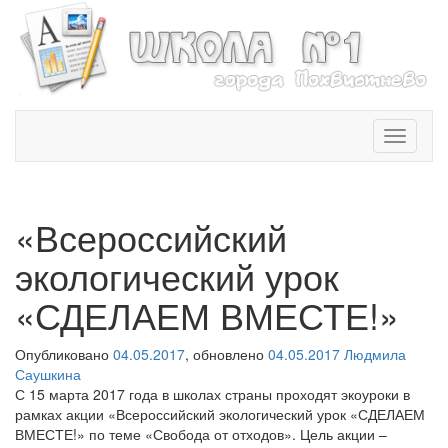
T
o
g
g
l
«Всероссийский
e
n
экологический урок
a
v
«СДЕЛАЕМ ВМЕСТЕ!»
i
g
Опубликовано
04.05.2017
, обновлено
04.05.2017
Людмила
a
Саушкина
t
С 15 марта 2017 года в школах страны проходят экоуроки в
i
рамках акции «Всероссийский экологический урок «СДЕЛАЕМ
o
ВМЕСТЕ!» по теме «Свобода от отходов». Цель акции –
n