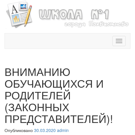
T
o
g
g
l
ВНИМАНИЮ
e
n
ОБУЧАЮЩИХСЯ И
a
v
РОДИТЕЛЕЙ
i
(ЗАКОННЫХ
g
a
ПРЕДСТАВИТЕЛЕЙ)!
t
i
o
Опубликовано
30.03.2020
admin
n