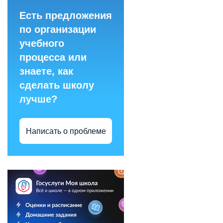
Есть предложения
по организации
учебного
процесса или
знаете, как
сделать школу
лучше?
Написать о проблеме