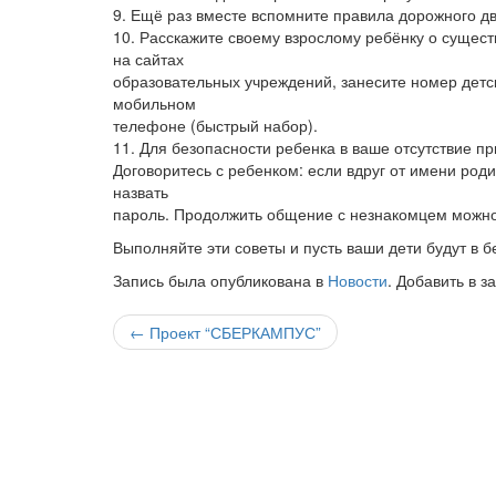
9. Ещё раз вместе вспомните правила дорожного д
10. Расскажите своему взрослому ребёнку о сущес
на сайтах
образовательных учреждений, занесите номер детс
мобильном
телефоне (быстрый набор).
11. Для безопасности ребенка в ваше отсутствие п
Договоритесь с ребенком: если вдруг от имени род
назвать
пароль. Продолжить общение с незнакомцем можно 
Выполняйте эти советы и пусть ваши дети будут в б
Запись была опубликована в
Новости
. Добавить в з
Навигация
←
Проект “СБЕРКАМПУС”
по
записи