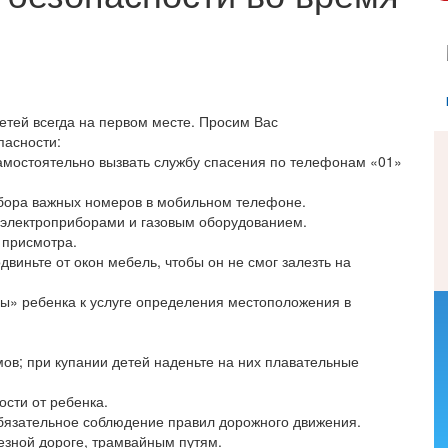
етей всегда на первом месте. Просим Вас
пасности:
самостоятельно вызвать службу спасения по телефонам «01»
абора важных номеров в мобильном телефоне.
,​ электроприборами и газовым оборудованием.
 присмотра.
двиньте от окон мебель, чтобы он не смог залезть на
ы» ребенка к услуге определения местоположения в
в; при купании детей​ наденьте​ на них плавательные
ости от ребенка.
обязательное соблюдение правил дорожного движения.
езной дороге, трамвайным путям.