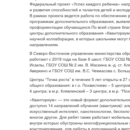
Федеральный проект «Успех каждого ребенка» напр
и развития способностей и талантов детей и молод
В рамках проекта ведется работа по обеспечению 
программам дополнительного образования, выявле
профориентации обучающихся.По всей стране бла
центры дополнительного образования «Кванториумы
научной коллаборации, в которых школьники могут
направлениям.
В Северо-Восточном управлении министерства обр
работают с 2019 года на базе 6 школ: ГБОУ СОШ №
Исаклы, ГБОУ СОШ № 2 им. В. Маскина ж.-д. ст. 
Аверкино и ГБОУ СОШ им. В.С. Чекмасова с. Боль
Центры “Точка роста” в течение 5 лет открыты в 2
общего образования: в г.о. Похвистнево – 5 центров
4 центра; в м.р. Клявлинский – 3 центра; в м.р. “По
«Кванториум» — это новый формат дополнительного 
доступно 14 направлений обучения (квантумов): ал
искусственный интеллект, нанотехнологии, беспил
многое другое. Для ребят также работают мобильны
внутри которых обустроены многофункциональные 
конструирования, для работы в дополненной и вирт