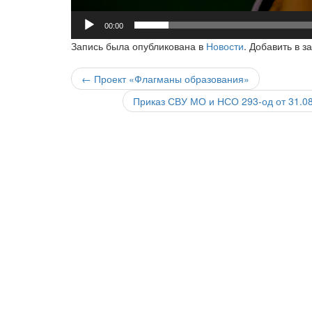
00:00
Запись была опубликована в
Новости
. Добавить в з
Навигация
←
Проект «Флагманы образования»
по
Приказ СВУ МО и НСО 293-од от 31.0
записи