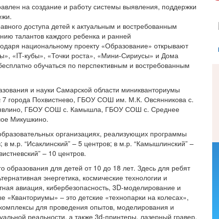
авлен на создание и работу системы выявления, поддержки
ежи.
равного доступа детей к актуальным и востребованным
нию талантов каждого ребенка и ранней
годаря национальному проекту «Образование» открывают
», «IT-кубы», «Точки роста», «Мини-Сириусы» и Дома
 бесплатно обучаться по перспективным и востребованным
азования и науки Самарской области миникванториумы
 7 города Похвистнево, ГБОУ СОШ им. М.К. Овсянникова с.
Клявлино, ГБОУ СОШ с. Камышла, ГБОУ СОШ с. Среднее
шое Микушкино.
7 образовательных организациях, реализующих программы
; в м.р. “Исаклинский” – 5 центров; в м.р. “Камышлинский” –
хвистневский” – 10 центров.
образования для детей от 10 до 18 лет. Здесь для ребят
ьтернативная энергетика, космические технологии и
отная авиация, кибербезопасность, 3D-моделирование и
е «Кванториумы» – это детские «технопарки на колесах»,
комплексы для проведения опытов, моделирования и
уальной реальности, а также 3d-принтеры, лазерный гравер,