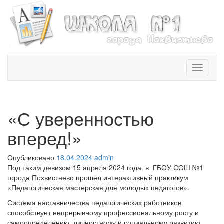
T
o
g
g
l
«С уверенностью
e
n
вперед!»
a
v
Опубликовано
18.04.2024
admin
i
Под таким девизом 15 апреля 2024 года в ГБОУ СОШ №1
g
города Похвистнево прошёл интерактивный практикум
a
«Педагогическая мастерская для молодых педагогов».
t
i
Система наставничества педагогических работников
o
способствует непрерывному профессиональному росту и
n
самоопределению, личностному и социальному развитию