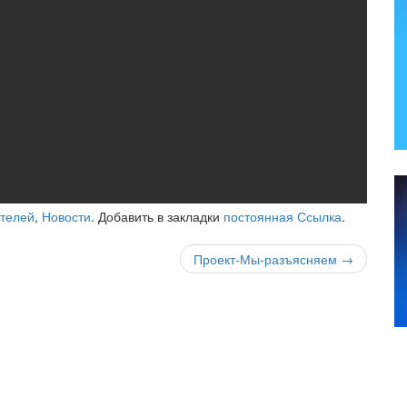
телей
,
Новости
. Добавить в закладки
постоянная Ссылка
.
Проект-Мы-разъясняем
→