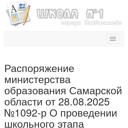
T
o
g
g
l
Распоряжение
e
n
министерства
a
v
образования Самарской
i
области от 28.08.2025
g
a
№1092-р О проведении
t
i
школьного этапа
o
n