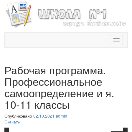
T
o
g
g
l
Рабочая программа.
e
n
Профессиональное
a
v
самоопределение и я.
i
10-11 классы
g
a
t
Опубликовано
02.10.2021
admin
i
Скачать
o
n