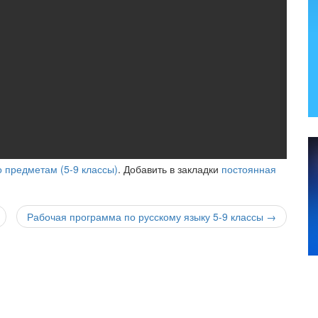
 предметам (5-9 классы)
. Добавить в закладки
постоянная
Рабочая программа по русскому языку 5-9 классы
→