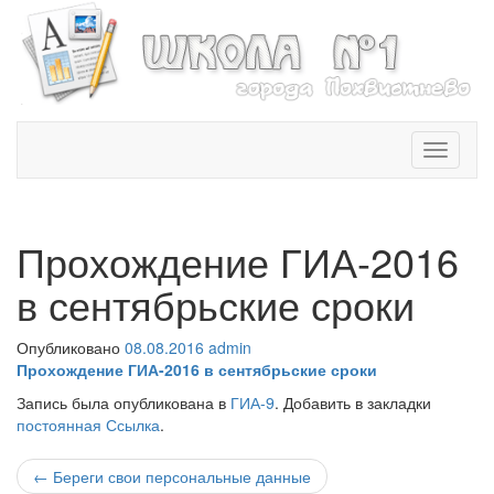
T
o
g
g
l
Прохождение ГИА-2016
e
n
в сентябрьские сроки
a
v
Опубликовано
08.08.2016
admin
i
Прохождение ГИА-2016 в сентябрьские сроки
g
a
Запись была опубликована в
ГИА-9
. Добавить в закладки
t
постоянная Ссылка
.
i
o
Навигация
←
Береги свои персональные данные
n