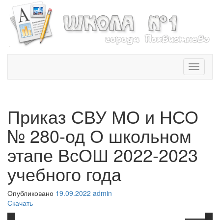
T
o
g
g
l
Приказ СВУ МО и НСО
e
n
№ 280-од О школьном
a
v
этапе ВсОШ 2022-2023
i
учебного года
g
a
t
Опубликовано
19.09.2022
admin
i
Скачать
o
n