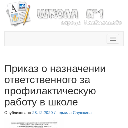
T
o
g
g
l
Приказ о назначении
e
n
ответственного за
a
v
профилактическую
i
работу в школе
g
a
t
Опубликовано
28.12.2020
Людмила Саушкина
i
o
n