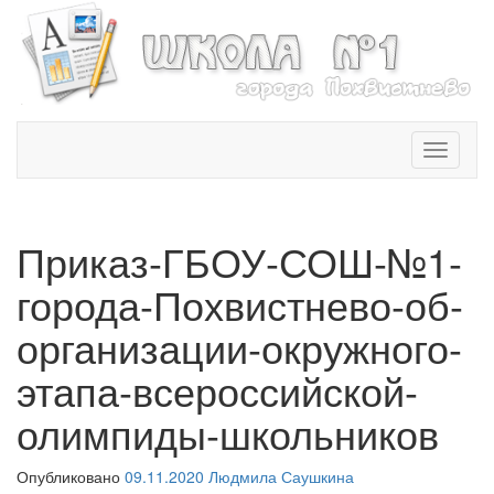
T
o
g
g
l
Приказ-ГБОУ-СОШ-№1-
e
n
города-Похвистнево-об-
a
v
организации-окружного-
i
этапа-всероссийской-
g
a
олимпиды-школьников
t
i
o
Опубликовано
09.11.2020
Людмила Саушкина
n