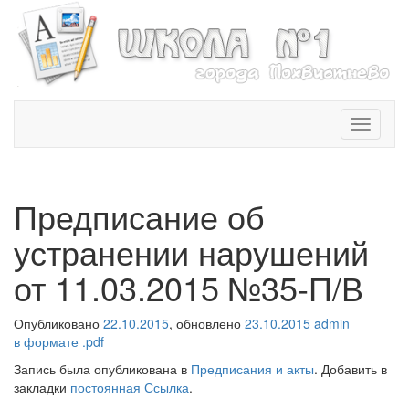
T
o
g
g
l
Предписание об
e
n
устранении нарушений
a
v
от 11.03.2015 №35-П/В
i
g
Опубликовано
22.10.2015
, обновлено
23.10.2015
admin
a
в формате .pdf
t
i
Запись была опубликована в
Предписания и акты
. Добавить в
o
закладки
постоянная Ссылка
.
n