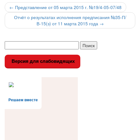
Навигация
←
Представление от 05 марта 2015 г. №19/4-05-07/48
по
Отчёт о результатах исполнения предписания №35-П/
В-15(з) от 11 марта 2015 года
→
записи
Версия для слабовидящих
Решаем вместе