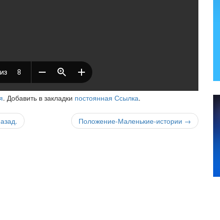
я
. Добавить в закладки
постоянная Ссылка
.
азад.
Положение-Маленькие-истории
→