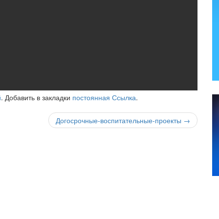
й
. Добавить в закладки
постоянная Ссылка
.
Догосрочные-воспитательные-проекты
→