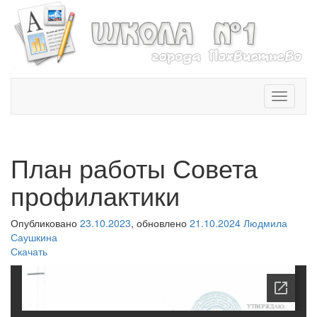
T
o
g
g
l
План работы Совета
e
n
профилактики
a
v
Опубликовано
23.10.2023
, обновлено
21.10.2024
Людмила
i
Саушкина
g
Скачать
a
t
i
o
n