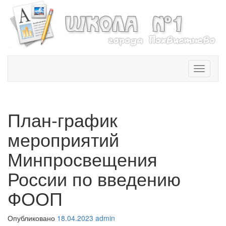
T
o
g
g
l
План-график
e
n
мероприятий
a
v
Минпросвещения
i
России по введению
g
a
ФООП
t
i
o
Опубликовано
18.04.2023
admin
n