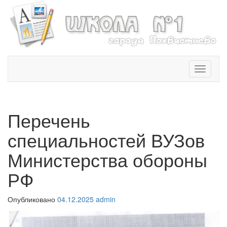
T
o
g
g
l
Перечень
e
n
специальностей ВУЗов
a
v
Министерства обороны
i
РФ
g
a
t
Опубликовано
04.12.2025
admin
i
o
n