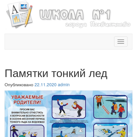
T
o
g
g
l
Памятки тонкий лед
e
n
Опубликовано
22.11.2020
admin
a
v
i
g
a
t
i
o
n