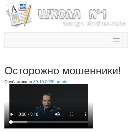
T
o
g
g
l
Осторожно мошенники!
e
n
Опубликовано
30.10.2025
admin
a
v
i
g
a
t
i
o
n