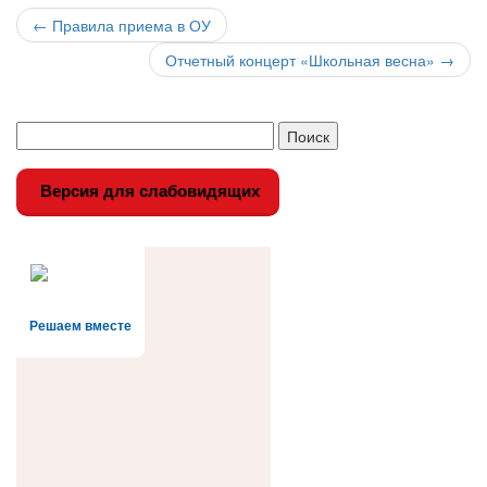
Навигация
←
Правила приема в ОУ
по
Отчетный концерт «Школьная весна»
→
записи
Версия для слабовидящих
Решаем вместе