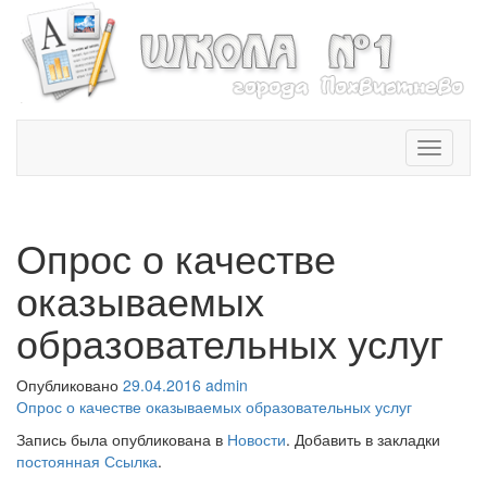
T
o
g
g
l
Опрос о качестве
e
n
оказываемых
a
v
образовательных услуг
i
g
Опубликовано
29.04.2016
admin
a
Опрос о качестве оказываемых образовательных услуг
t
i
Запись была опубликована в
Новости
. Добавить в закладки
o
постоянная Ссылка
.
n