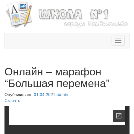
T
o
g
g
l
Онлайн – марафон
e
n
“Большая перемена”
a
v
Опубликовано
01.04.2021
admin
i
Скачать
g
a
t
i
o
n