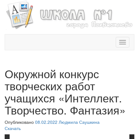
T
o
g
g
l
Окружной конкурс
e
n
творческих работ
a
v
учащихся «Интеллект.
i
Творчество. Фантазия»
g
a
t
Опубликовано
08.02.2022
Людмила Саушкина
i
Скачать
o
n