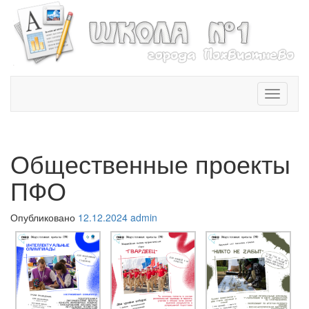
T
o
g
g
l
Общественные проекты
e
n
ПФО
a
v
Опубликовано
12.12.2024
admin
i
g
a
t
i
o
n