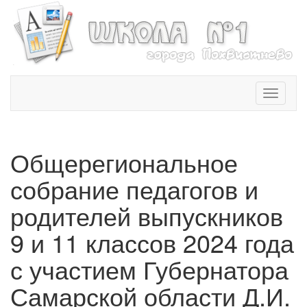
T
o
g
g
l
Общерегиональное
e
n
собрание педагогов и
a
v
родителей выпускников
i
9 и 11 классов 2024 года
g
a
с участием Губернатора
t
i
Самарской области Д.И.
o
n