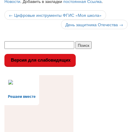
Новости
. Добавить в закладки
постоянная Ссылка
.
Навигация
←
Цифровые инструменты ФГИС «Моя школа»
по
День защитника Отечества
→
записи
Версия для слабовидящих
Решаем вместе