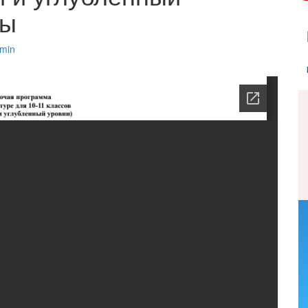
сы
min