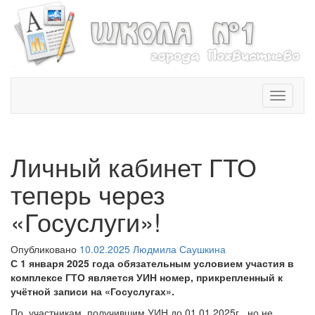
T
o
g
g
l
Личный кабинет ГТО
e
n
теперь через
a
v
«Госуслуги»!
i
g
Опубликовано
10.02.2025
Людмила Саушкина
a
С 1 января 2025 года обязательным условием участия в
t
комплексе ГТО является УИН номер, прикрепленный к
i
учётной записи на «Госуслугах».
o
n
По участникам, получившим УИН до 01.01.2025г., но не