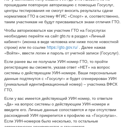
прошедшим повторную авторизацию с помощью Госуслуг,
центры тестирования не смогут вносить результаты сдачи
нормативов ГТО в систему ФГИС «Спорт» и, соответственно,
таким участникам не будут присваиваться знаки отличия ГТО.
Чтобы авторизоваться как участник ГТО на Госуслугах
необходимо перейти на сайт gto.ru в раздел «Личный
кабинет» (иконка в виде человека или ниже после новостной
строки) или по ссылке
https://gto.gov.ru/
. Далее нажав
«Войти», ввести логин и пароль от учетной записи (Госуслуг).
Если ранее вы не получали УИН номер ГТО, то пройти
регистрацию вы сможете, указав ответ «НЕТ» на вопрос
системы о действующем УИН-номере. Ваши персональные
данные подтянутся с «Госуслуг» и будет сгенерирован УИН
(уникальный идентификационный номер) – участника ВФСК
ГТО.
Если у вас имеется действующий УИН номер, то ответьте
«Да» на вопрос системы о действующем УИН-номере и
введите его. Личные данные сопоставятся и при отсутствии
расхождений УИН прикрепится к профилю на «Госуслугах».
Если УИН-номеров было несколько, то остальные
автоматически архивируются и становятся