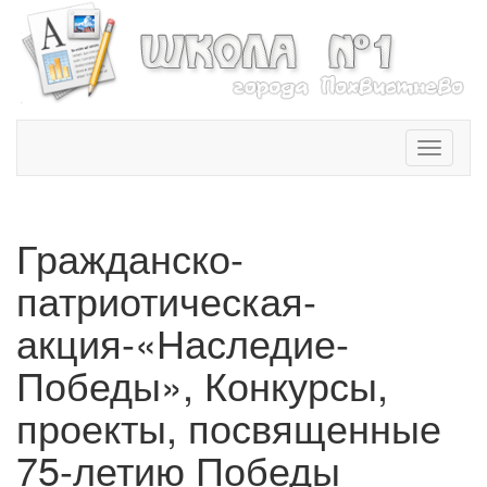
T
o
g
g
l
Гражданско-
e
n
патриотическая-
a
v
акция-«Наследие-
i
Победы», Конкурсы,
g
a
проекты, посвященные
t
i
75-летию Победы
o
n