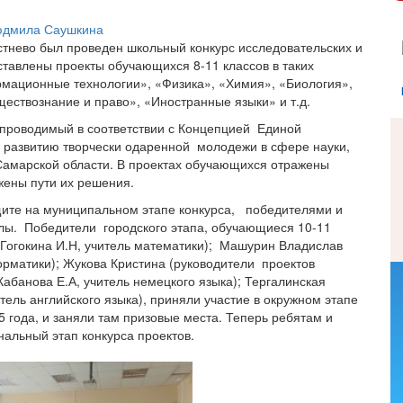
дмила Саушкина
тнево был проведен школьный конкурс исследовательских и
дставлены проекты обучающихся 8-11 классов в таких
рмационные технологии», «Физика», «Химия», «Биология»,
ствознание и право», «Иностранные языки» и т.д.
, проводимый в соответствии с Концепцией Единой
 развитию творчески одаренной молодежи в сфере науки,
Самарской области. В проектах обучающихся отражены
жены пути их решения.
щите на муниципальном этапе конкурса, победителями и
лы. Победители городского этапа, обучающиеся 10-11
 Гогокина И.Н, учитель математики); Машурин Владислав
орматики); Жукова Кристина (руководители проектов
Кабанова Е.А, учитель немецкого языка); Тергалинская
тель английского языка), приняли участие в окружном этапе
5 года, и заняли там призовые места. Теперь ребятам и
альный этап конкурса проектов.