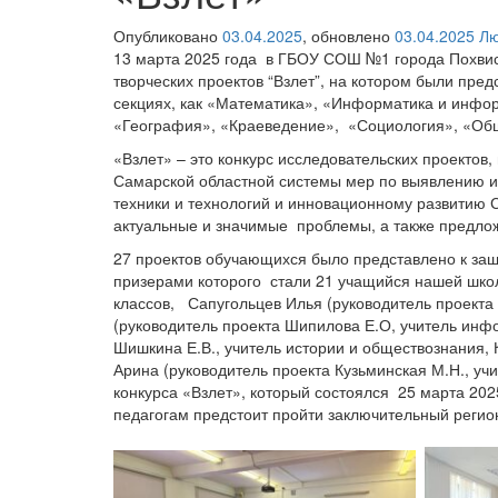
Опубликовано
03.04.2025
, обновлено
03.04.2025
Лю
13 марта 2025 года в ГБОУ СОШ №1 города Похвис
творческих проектов “Взлет”, на котором были пре
секциях, как «Математика», «Информатика и инфо
«География», «Краеведение», «Социология», «Обще
«Взлет» – это конкурс исследовательских проектов
Самарской областной системы мер по выявлению и
техники и технологий и инновационному развитию 
актуальные и значимые проблемы, а также предло
27 проектов обучающихся было представлено к за
призерами которого стали 21 учащийся нашей шко
классов, Сапугольцев Илья (руководитель проекта
(руководитель проекта Шипилова Е.О, учитель инф
Шишкина Е.В., учитель истории и обществознания, 
Арина (руководитель проекта Кузьминская М.Н., учи
конкурса «Взлет», который состоялся 25 марта 202
педагогам предстоит пройти заключительный регион