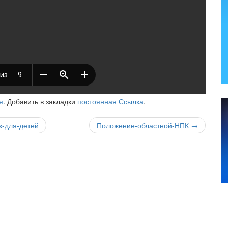
я
. Добавить в закладки
постоянная Ссылка
.
к-для-детей
Положение-областной-НПК
→