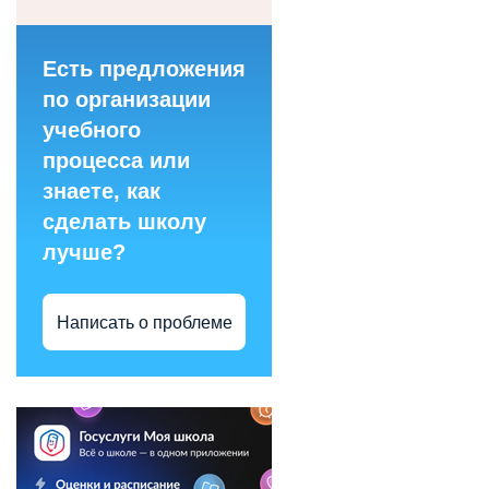
Есть предложения
по организации
учебного
процесса или
знаете, как
сделать школу
лучше?
Написать о проблеме