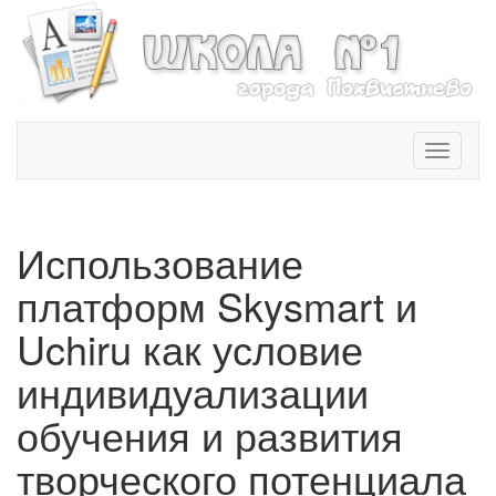
T
o
g
g
l
Использование
e
n
платформ Skysmart и
a
v
Uchiru как условие
i
индивидуализации
g
a
обучения и развития
t
i
творческого потенциала
o
n