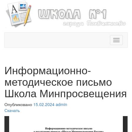
T
o
g
g
l
Информационно-
e
n
методическое письмо
a
v
Школа Минпросвещения
i
g
Опубликовано
15.02.2024
admin
a
Скачать
t
i
o
n