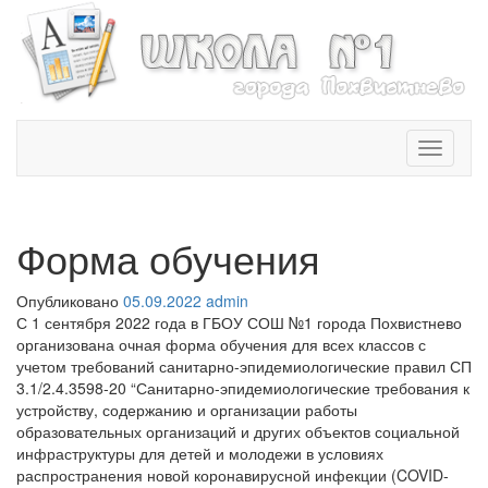
T
o
g
g
l
Форма обучения
e
n
Опубликовано
05.09.2022
admin
a
С 1 сентября 2022 года в ГБОУ СОШ №1 города Похвистнево
v
организована очная форма обучения для всех классов с
i
учетом требований санитарно-эпидемиологические правил СП
g
3.1/2.4.3598-20 “Санитарно-эпидемиологические требования к
a
устройству, содержанию и организации работы
t
образовательных организаций и других объектов социальной
i
инфраструктуры для детей и молодежи в условиях
o
распространения новой коронавирусной инфекции (COVID-
n