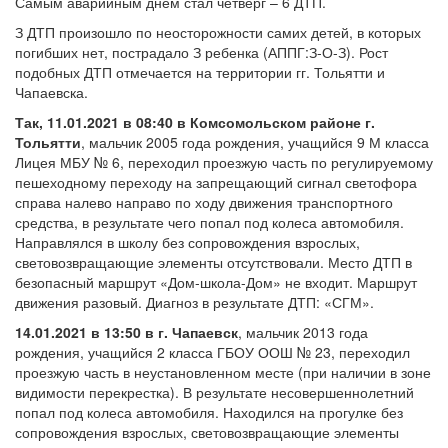
Самым аварийным днем стал четверг – 6 ДТП.
З ДТП произошло по неосторожности самих детей, в которых
погибших нет, пострадало З ребенка (АППГ:З-О-З). Рост
подобных ДТП отмечается на территории гг. Тольятти и
Чапаевска.
Так, 11.01.2021 в 08:40 в Комсомольском районе г.
Тольятти
, мальчик 2005 года рождения, учащийся 9 М класса
Лицея МБУ № 6, переходил проезжую часть по регулируемому
пешеходному переходу на запрещающий сигнал светофора
справа налево направо по ходу движения транспортного
средства, в результате чего попал под колеса автомобиля.
Направлялся в школу без сопровождения взрослых,
световозвращающие элементы отсутствовали. Место ДТП в
безопасный маршрут «Дом-школа-Дом» не входит. Маршрут
движения разовый. Диагноз в результате ДТП: «СГМ».
14.01.2021 в 13:50 в г. Чапаевск
, мальчик 2013 года
рождения, учащийся 2 класса ГБОУ ООШ № 23, переходил
проезжую часть в неустановленном месте (при наличии в зоне
видимости перекрестка). В результате несовершеннолетний
попал под колеса автомобиля. Находился на прогулке без
сопровождения взрослых, световозвращающие элементы