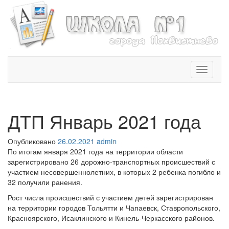
T
o
g
g
l
ДТП Январь 2021 года
e
n
Опубликовано
26.02.2021
admin
a
По итогам января 2021 года на территории области
v
зарегистрировано 26 дорожно-транспортных происшествий с
i
участием несовершеннолетних, в которых 2 ребенка погибло и
g
32 получили ранения.
a
t
Рост числа происшествий с участием детей зарегистрирован
i
на территории городов Тольятти и Чапаевск, Ставропольского,
o
Красноярского, Исаклинского и Кинель-Черкасского районов.
n