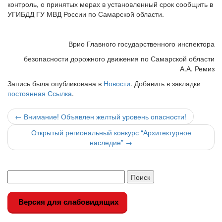
контроль, о принятых мерах в установленный срок сообщить в
УГИБДД ГУ МВД России по Самарской области.
Врио Главного государственного инспектора
безопасности дорожного движения по Самарской области
А.А. Ремиз
Запись была опубликована в
Новости
. Добавить в закладки
постоянная Ссылка
.
Навигация
←
Внимание! Объявлен желтый уровень опасности!
по
Открытый региональный конкурс “Архитектурное
наследие”
→
записи
Версия для слабовидящих