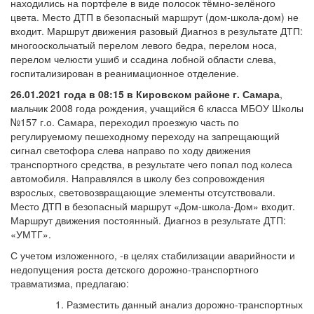
находились на портфеле в виде полосок тёмно-зелёного
цвета. Место ДТП в безопасный маршрут (дом-школа-дом) не
входит. Маршрут движения разовый Диагноз в результате ДТП:
многооскольчатый перелом левого бедра, перелом носа,
перелом челюсти ушиб и ссадина лобной области слева,
госпитализирован в реанимационное отделение.
26.01.2021 года в 08:15 в Кировском районе г. Самара
,
мальчик 2008 года рождения, учащийся 6 класса МБОУ Школы
№157 г.о. Самара, переходил проезжую часть по
регулируемому пешеходному переходу на запрещающий
сигнал светофора слева направо по ходу движения
транспортного средства, в результате чего попал под колеса
автомобиля. Направлялся в школу без сопровождения
взрослых, световозвращающие элементы отсутствовали.
Место ДТП в безопасный маршрут «Дом-школа-Дом» входит.
Маршрут движения постоянный. Диагноз в результате ДТП:
«УМТГ».
С учетом изложенного, -в целях стабилизации аварийности и
недопущения роста детского дорожно-транспортного
травматизма, предлагаю:
Разместить данный анализ дорожно-транспортных