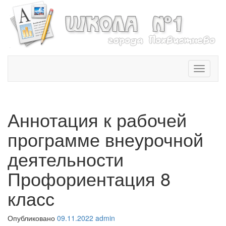
T
o
g
g
l
Аннотация к рабочей
e
n
программе внеурочной
a
v
деятельности
i
Профориентация 8
g
a
класс
t
i
o
Опубликовано
09.11.2022
admin
n