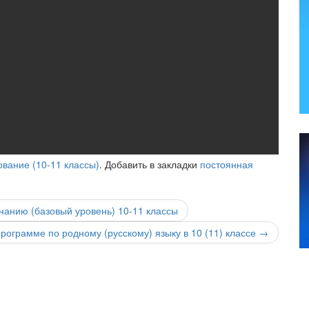
вание (10-11 классы)
. Добавить в закладки
постоянная
анию (базовый уровень) 10-11 классы
рограмме по родному (русскому) языку в 10 (11) классе
→