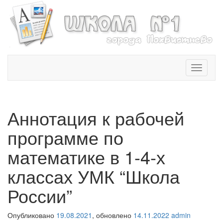
T
o
g
g
l
Аннотация к рабочей
e
n
программе по
a
v
математике в 1-4-х
i
классах УМК “Школа
g
a
России”
t
i
o
Опубликовано
19.08.2021
, обновлено
14.11.2022
admin
n