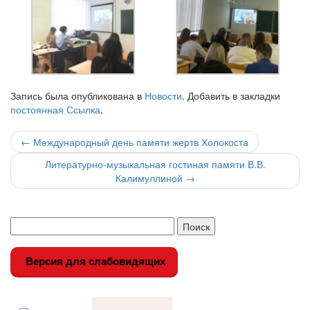
Запись была опубликована в
Новости
. Добавить в закладки
постоянная Ссылка
.
Навигация
←
Международный день памяти жертв Холокоста
по
Литературно-музыкальная гостиная памяти В.В.
Калимуллиной
→
записи
Версия для слабовидящих