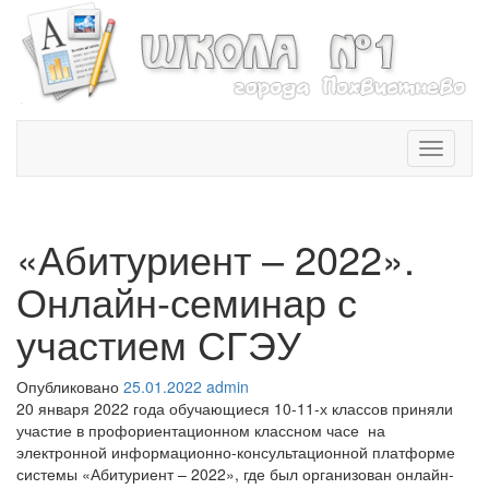
T
o
g
g
l
«Абитуриент – 2022».
e
n
Онлайн-семинар с
a
v
участием СГЭУ
i
g
Опубликовано
25.01.2022
admin
a
20 января 2022 года обучающиеся 10-11-х классов приняли
t
участие в профориентационном классном часе на
i
электронной информационно-консультационной платформе
o
системы «Абитуриент – 2022», где был организован онлайн-
n