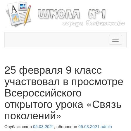
T
o
g
g
l
25 февраля 9 класс
e
n
участвовал в просмотре
a
v
Всероссийского
i
открытого урока «Связь
g
a
поколений»
t
i
o
Опубликовано
05.03.2021
, обновлено
05.03.2021
admin
n