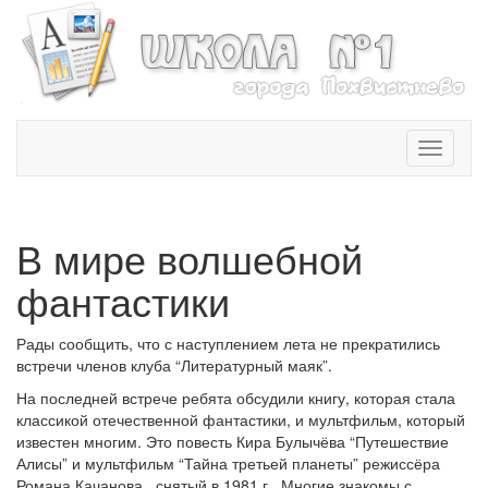
T
o
g
g
l
В мире волшебной
e
n
фантастики
a
v
Рады сообщить, что с наступлением лета не прекратились
i
встречи членов клуба “Литературный маяк”.
g
a
На последней встрече ребята обсудили книгу, которая стала
t
классикой отечественной фантастики, и мультфильм, который
i
известен многим. Это повесть Кира Булычёва “Путешествие
o
Алисы” и мультфильм “Тайна третьей планеты” режиссёра
n
Романа Качанова, снятый в 1981 г. Многие знакомы с