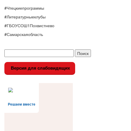
#Чтецкиепрограммы
#Литературныеклубы
#ГБОУСОШ1Похвистнево
#Самарскаяобласть
Версия для слабовидящих
Решаем вместе